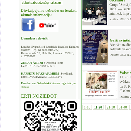
decembrī
Grupa "Sestā jū
16:00 –– Biļete
Dievkalpojumu tiešraides un ieraksti,
internetā: http
aktuālā informācija:
iesūtīts: 2024.12
Draudzes rekvizīti
Gaiši svinēs
Aicinām uz die
Latvijas Evaņģēliski luteriskās Baznīcas
Dubultu
Adventa vakar
draudze Reģ. Nr. 90000106272,
Baznīcas iela 13, Dubulti, Jūrmala, LV-2015,
iesūtīts: 2024.11
t. 67755807
ZIEDOTĀJIEM:
Swedbank
konts
LV81HABA0551018959634
Valsts
KAPSĒTU
MAKSĀJUMIEM
Swedbank
konts LV66HABA0551035565140
11. un 
svētkus 
Draudzei nav
Sabiedriskā labuma organizācijas
uz To K
statuss
/Psalmi,
ĒRTI NOZIEDOT:
iesūtīts:
1-10
11-20
21-30
31-40