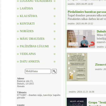
LŪGŠANU VAJADZĪBAS
iesūtīts: 2025.04.09 14:02
LASĪTAVA
Piedalāmies baznīcas pavasar
Šogad draudzes pavasara talka not
KLAUSĪTAVA
Piesakieties talkas darbos kā arī vi
KONTAKTI
iesūtīts: 2025.04.09 13:52
NORĀDES
Dubult
Mūsu Du
brīnišķī
MĀSU DRAUDZES
rezervē 
PALĪDZĪBAS LŪGUMI
iesūtīts:
VEIDLAPAS
DATU ANKETA
Ziemsvē
iesūtīts: 2
Adrese
:
Baznīcas iela 13,
Dubulti, LV-2015
Jūrmala
iesūtīts: 2024.12.21 14:36
Tālrunis:
67755807 - draudzes māja,
kanceleja/
kapsētu
pārvalde
Grupa "Sestā
e-pasts: