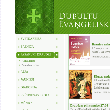
SVĒTDARBĪBA
Baznīcu nakt
BAZNĪCA
17. maijā visā 
nakts”, tās ietv
PASĀKUMI DRAUDZĒ
iesūtīts: 2025.05
Aktualitātes
Draudzes dzīve
ALFA
Klusās nedē
JAUNIEŠI
Klusajā nedēļ
Ceturtdienā 17
DIAKONIJA
Lieldienu rītā
iesūtīts: 2025.0
SVĒTDIENAS SKOLA
MŪZIKA
Draudzes pilnsapulce 27.04
27. aprīlī – baltajā svētdienā pēc 