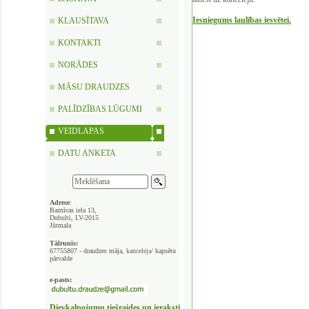
Iesniegums laulības iesvētei.
KLAUSĪTAVA
KONTAKTI
NORĀDES
MĀSU DRAUDZES
PALĪDZĪBAS LŪGUMI
VEIDLAPAS
DATU ANKETA
Adrese
:
Baznīcas iela 13,
Dubulti, LV-2015
Jūrmala
Tālrunis:
67755807 - draudzes māja,
kanceleja/
kapsētu
pārvalde
e-pasts:
Dievkalpojumu tiešraides un ieraksti,