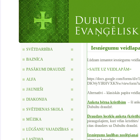
Iesniegumu veidlapa
SVĒTDARBĪBA
BAZNĪCA
Lūdzam izmantot iesniegumu veidl
PASĀKUMI DRAUDZĒ
=SAITE UZ VEIDLAPĀM=
‍https://docs.google.com/forms
ALFA
DKWyYIRHVXKNw/viewform?us
JAUNIEŠI
‍Alternatīvi – klasiskās papīra veidl
DIAKONIJA
Anketa bērna kristībām
– šī anke
Dubultu draudzē.
SVĒTDIENAS SKOLA
Draudzes locekļa anketa (kristī
MŪZIKA
pieaugušajiem, kuri vēlas kristīties/
citas draudzes uz Dubultu draudzi.
LŪGŠANU VAJADZĪBAS
Iesniegums laulības noslēgšanai
LASĪTAVA
atnest uz kanceleju.