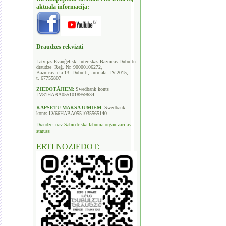
aktuālā informācija:
Draudzes rekvizīti
Latvijas Evaņģēliski luteriskās Baznīcas
Dubultu
draudze Reģ. Nr. 90000106272,
Baznīcas iela 13, Dubulti, Jūrmala, LV-2015,
t. 67755807
ZIEDOTĀJIEM:
Swedbank
konts
LV81HABA0551018959634
KAPSĒTU
MAKSĀJUMIEM
Swedbank
konts LV66HABA0551035565140
Draudzei nav
Sabiedriskā labuma organizācijas
statuss
ĒRTI NOZIEDOT: