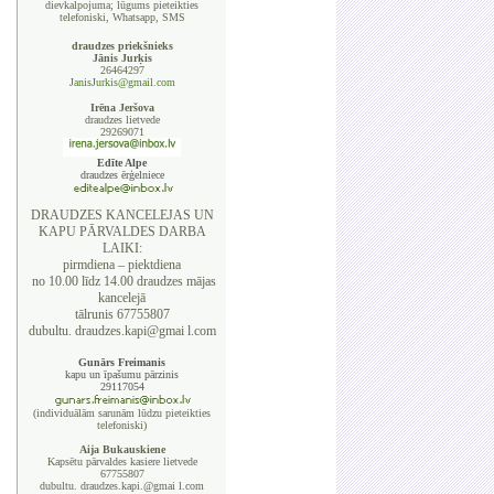
dievkalpojuma; lūgums pieteikties
telefoniski, Whatsapp, SMS
draudzes priekšnieks
Jānis Jurķis
26464297
JanisJurkis@gmail.com
Irēna Jeršova
draudzes lietvede
29269071
Edīte Alpe
draudzes ērģelniece
DRAUDZES KANCELEJAS UN
KAPU PĀRVALDES DARBA
LAIKI:
pirmdiena – piektdiena
no 10.00 līdz 14.00 draudzes mājas
kancelejā
tālrunis 67755807
dubultu. draudzes.kapi@gmai l.com
Gunārs Freimanis
kapu un īpašumu pārzinis
29117054
(individuālām sarunām lūdzu pieteikties
telefoniski)
Aija Bukauskiene
Kapsētu pārvaldes kasiere lietvede
67755807
dubultu. draudzes.kapi.@gmai l.com