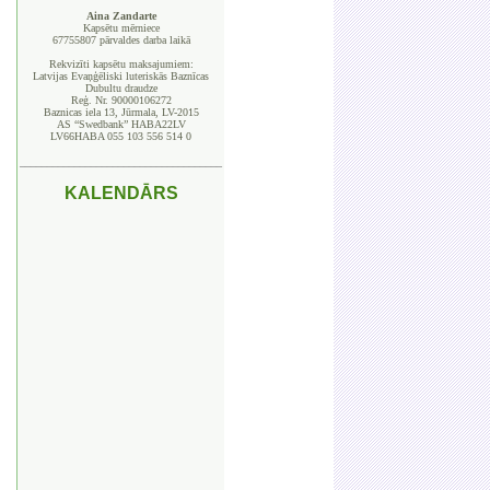
Aina Zandarte
Kapsētu mērniece
67755807 pārvaldes darba laikā
Rekvizīti kapsētu maksajumiem:
Latvijas Evaņģēliski luteriskās Baznīcas
Dubultu draudze
Reģ. Nr. 90000106272
Baznicas iela 13, Jūrmala, LV-2015
AS “Swedbank” HABA22LV
LV66HABA 055 103 556 514 0
_____________________________________
KALENDĀRS