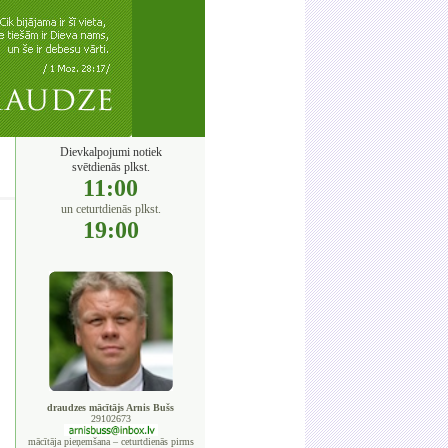
Dievkalpojumi notiek
svētdienās plkst.
11:00
un ceturtdienās plkst.
19:00
draudzes mācītājs Arnis Bušs
29102673
mācītāja pieņemšana – ceturtdienās pirms