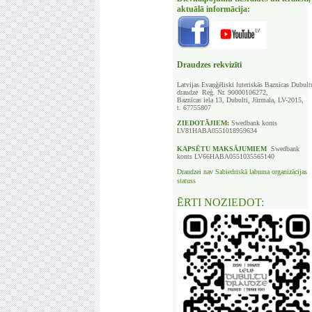
aktuālā informācija:
Draudzes rekvizīti
Latvijas Evaņģēliski luteriskās Baznīcas
Dubult
draudze Reģ. Nr. 90000106272,
Baznīcas iela 13, Dubulti, Jūrmala, LV-2015,
t. 67755807
ZIEDOTĀJIEM:
Swedbank
konts
LV81HABA0551018959634
KAPSĒTU
MAKSĀJUMIEM
Swedbank
konts LV66HABA0551035565140
Draudzei nav
Sabiedriskā labuma organizācijas
statuss
ĒRTI NOZIEDOT: