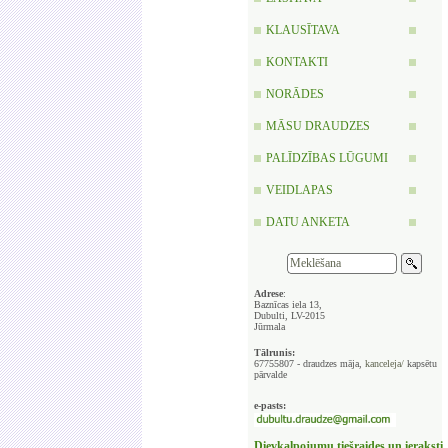
KLAUSĪTAVA
KONTAKTI
NORĀDES
MĀSU DRAUDZES
PALĪDZĪBAS LŪGUMI
VEIDLAPAS
DATU ANKETA
Adrese
:
Baznīcas iela 13,
Dubulti, LV-2015
Jūrmala
Tālrunis:
67755807 - draudzes māja,
kanceleja/
kapsētu
pārvalde
e-pasts:
Dievkalpojumu tiešraides un ieraksti,