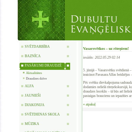
SVĒTDARBĪBA
Vasarsvētkos – uz riteņiem!
BAZNĪCA
iesūtīts: 2022.05.29 02:14
PASĀKUMI DRAUDZĒ
5. jūnijā – Vasarsvētku svētdienā –
Aktualitātes
ieaicinot Pavasara Alfas beidzējus 
Draudzes dzīve
Pēc svētku dievkalpojuma sadraudz
ALFA
dodamies nelielā riteņekskursijā, ku
draudzes loceklis – tā būs arī lieli
JAUNIEŠI
pastaigas braucienu un iepazīties a
« atpakaļ
DIAKONIJA
SVĒTDIENAS SKOLA
MŪZIKA