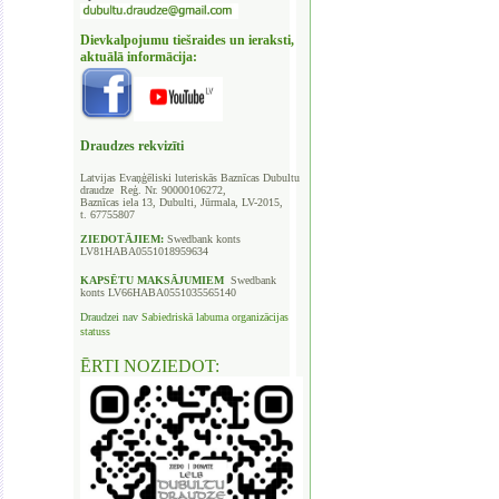
Dievkalpojumu tiešraides un ieraksti,
aktuālā informācija:
Draudzes rekvizīti
Latvijas Evaņģēliski luteriskās Baznīcas
Dubultu
draudze Reģ. Nr. 90000106272,
Baznīcas iela 13, Dubulti, Jūrmala, LV-2015,
t. 67755807
ZIEDOTĀJIEM:
Swedbank
konts
LV81HABA0551018959634
KAPSĒTU
MAKSĀJUMIEM
Swedbank
konts LV66HABA0551035565140
Draudzei nav
Sabiedriskā labuma organizācijas
statuss
ĒRTI NOZIEDOT: