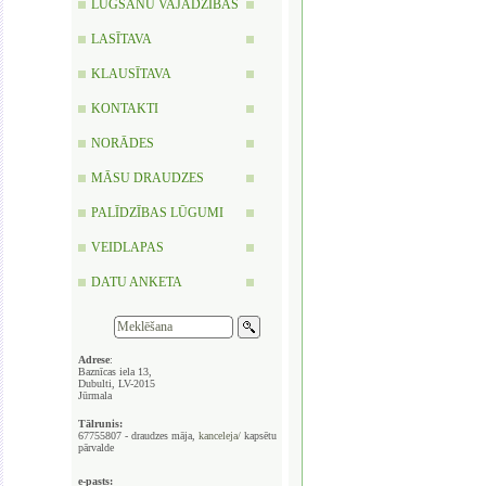
LŪGŠANU VAJADZĪBAS
LASĪTAVA
KLAUSĪTAVA
KONTAKTI
NORĀDES
MĀSU DRAUDZES
PALĪDZĪBAS LŪGUMI
VEIDLAPAS
DATU ANKETA
Adrese
:
Baznīcas iela 13,
Dubulti, LV-2015
Jūrmala
Tālrunis:
67755807 - draudzes māja,
kanceleja/
kapsētu
pārvalde
e-pasts: