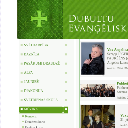
SVĒTDARBĪBA
Vox Angelic
Sergejs JĒGERS
BAZNĪCA
PAUKŠĒNS (čell
Angelica konce
PASĀKUMI DRAUDZĒ
iesūtīts: 2016.08
ALFA
JAUNIEŠI
Pukhei
Pukheim
DIAKONIJA
baznīcā 
iesūtīts:
SVĒTDIENAS SKOLA
MŪZIKA
Vox 
Koncerti
31. jū
Draudzes koris
iesūtī
Bazūņu koris