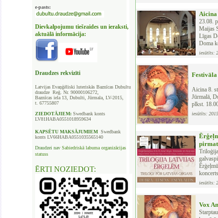
e-pasts:
Aicina
23.08. 
Dievkalpojumu tiešraides un ieraksti,
Maijas S
aktuālā informācija:
Līgas De
Doma k
iesūtīts:
Draudzes rekvizīti
Festivāla
Latvijas Evaņģēliski luteriskās Baznīcas
Dubultu
Aicina 8. s
draudze Reģ. Nr. 90000106272,
Jūrmalā, Du
Baznīcas iela 13, Dubulti, Jūrmala, LV-2015,
t. 67755807
plkst. 18.0
ZIEDOTĀJIEM:
Swedbank
konts
iesūtīts: 201
LV81HABA0551018959634
KAPSĒTU
MAKSĀJUMIEM
Swedbank
Ērģeļm
konts LV66HABA0551035565140
pirmat
Draudzei nav
Sabiedriskā labuma organizācijas
Triloģij
statuss
galvaspi
Ērģeļmū
ĒRTI NOZIEDOT:
koncert
iesūtīts:
Vox An
Starptau