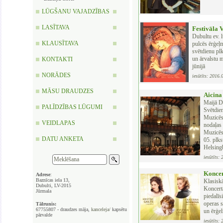
LŪGŠANU VAJADZĪBAS
LASĪTAVA
Festivāla 
Dubultu ev. l
KLAUSĪTAVA
pulcēs ērģeļm
svētdienu pl
un ārvalstu m
KONTAKTI
jūnijā
NORĀDES
iesūtīts: 2016.
MĀSU DRAUDZES
Aicina
Maijā Du
PALĪDZĪBAS LŪGUMI
Svētdi
Muzicēs
VEIDLAPAS
nodaļas
Muzicēs
DATU ANKETA
05. plk
Helsing
iesūtīts:
Koncer
Adrese
:
Baznīcas iela 13,
Klasisk
Dubulti, LV-2015
Koncertā
Jūrmala
piedalīs
operas s
Tālrunis:
67755807 - draudzes māja,
kanceleja/
kapsētu
un ērģel
pārvalde
iesūtīts: