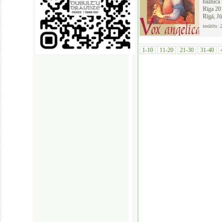
baznīcā 
Rīga 20
Rīgā, Jū
iesūtīts:
1-10
11-20
21-30
31-40