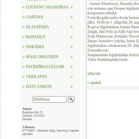
- Jeanine Mundstock, Benedito Ro
LŪGŠANU VAJADZĪBAS
viņi atskaņos gan Eiropas ērģeļmūz
komponistu mūzikā.
LASĪTAVA
Festivāla gaitā notiks deviņi koncert
plkst. 18.00 no 1. jūlija līdz 26. a
KLAUSĪTAVA
Kopā ar ērģelniekiem Jolantu Barin
Zinģīti, Jāni Pelši un Edīti Alpi fes
Evija Martinsone, Krišjānis Norveli
KONTAKTI
Jāzeps Jermolovs (vijole), Indris 
ērģeļmūzikas solokoncertu 29. jūlij
NORĀDES
Schoonhoven.
Starptaustiskā ērģeļmūzikas festivā
MĀSU DRAUDZES
Valsts Kultūrkapitāla fonds.
PALĪDZĪBAS LŪGUMI
‍afiša šeit
VEIDLAPAS
« atpakaļ
DATU ANKETA
Adrese
:
Baznīcas iela 13,
Dubulti, LV-2015
Jūrmala
Tālrunis:
67755807 - draudzes māja,
kanceleja/
kapsētu
pārvalde