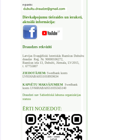
e-pasts:
Dievkalpojumu tiešraides un ieraksti,
aktuālā informācija:
Draudzes rekvizīti
Latvijas Evaņģēliski luteriskās Baznīcas
Dubultu
draudze Reģ. Nr. 90000106272,
Baznīcas iela 13, Dubulti, Jūrmala, LV-2015,
t. 67755807
ZIEDOTĀJIEM:
Swedbank
konts
LV81HABA0551018959634
KAPSĒTU
MAKSĀJUMIEM
Swedbank
konts LV66HABA0551035565140
Draudzei nav
Sabiedriskā labuma organizācijas
statuss
ĒRTI NOZIEDOT: