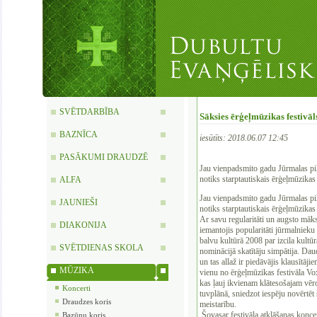
SVĒTDARBĪBA
Sāksies ērģeļmūzikas festivā
BAZNĪCA
iesūtīts: 2018.06.07 12:45
PASĀKUMI DRAUDZĒ
Jau vienpadsmito gadu Jūrmalas pil
notiks starptautiskais ērģeļmūzi
ALFA
Jau vienpadsmito gadu Jūrmalas pils
JAUNIEŠI
notiks starptautiskais ērģeļmūzi
Ar savu regularitāti un augsto māksl
DIAKONIJA
iemantojis popularitāti jūrmalnieku
balvu kultūrā 2008 par izcila kultū
SVĒTDIENAS SKOLA
nominācijā skatītāju simpātija. Daudz
un tas allaž ir piedāvājis klausītā
MŪZIKA
vienu no ērģeļmūzikas festivāla Vox
kas ļauj ikvienam klātesošajam vēro
Koncerti
tuvplānā, sniedzot iespēju novērtēt
Draudzes koris
meistarību.
Šovasar festivāla atklāšanas koncert
Bazūņu koris