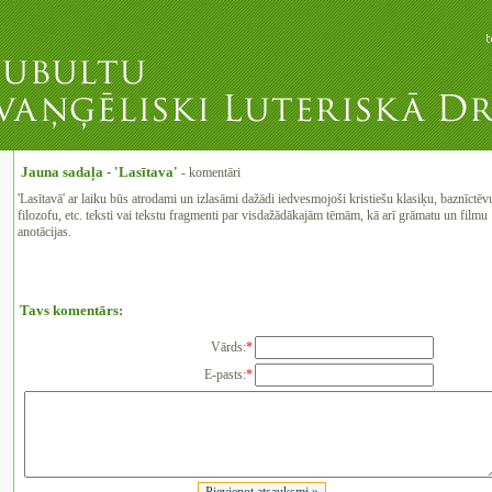
Jauna sadaļa - 'Lasītava'
- komentāri
'Lasītavā' ar laiku būs atrodami un izlasāmi dažādi iedvesmojoši kristiešu klasiķu, baznīctēv
filozofu, etc. teksti vai tekstu fragmenti par visdažādākajām tēmām, kā arī grāmatu un filmu
anotācijas.
Tavs komentārs:
Vārds:
*
E-pasts:
*