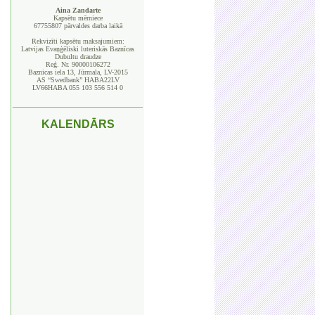
Aina Zandarte
Kapsētu mērniece
67755807 pārvaldes darba laikā
Rekvizīti kapsētu maksajumiem:
Latvijas Evaņģēliski luteriskās Baznīcas
Dubultu draudze
Reģ. Nr. 90000106272
Baznicas iela 13, Jūrmala, LV-2015
AS “Swedbank” HABA22LV
LV66HABA 055 103 556 514 0
_____________________________________
KALENDĀRS