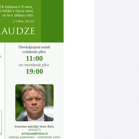
Dievkalpojumi notiek
svētdienās plkst.
u,
11:00
un ceturtdienās plkst.
19:00
draudzes mācītājs Arnis Bušs
29102673
mācītāja pieņemšana – ceturtdienās pirms