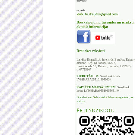
pārvalde
e-pasts:
Dievkalpojumu tiešraides un ieraksti,
aktuālā informācija:
Draudzes rekvizīti
Latvijas Evaņģēliski luteriskās Baznīcas
Dubult
draudze Reģ. Nr. 90000106272,
Baznīcas iela 13, Dubulti, Jūrmala, LV-2015,
t. 67755807
ZIEDOTĀJIEM:
Swedbank
konts
LV81HABA0551018959634
KAPSĒTU
MAKSĀJUMIEM
Swedbank
konts LV66HABA0551035565140
Draudzei nav
Sabiedriskā labuma organizācijas
statuss
ĒRTI NOZIEDOT: