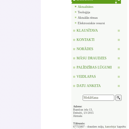
Aktualitātes
Teoloģija
Aktuālās tēmas
Elektroniskie resursi
KLAUSĪTAVA
KONTAKTI
NORĀDES
MĀSU DRAUDZES
PALĪDZĪBAS LŪGUMI
VEIDLAPAS
DATU ANKETA
Adrese
:
Baznīcas iela 13,
Dubulti, LV-2015
Jūrmala
Tālrunis:
67755807 - draudzes māja,
kanceleja/
kapsētu