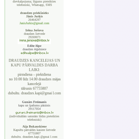
dievkalpojuma; lūgums pieteikties
telefoniski, Whatsapp, SMS
draudzes priekšnieks
Jānis Jurķis
26464297
JanisJurkis@gmail.com
Irēna Jeršova
draudzes lietvede
29269071
Edīte Alpe
draudzes ērģelniece
DRAUDZES KANCELEJAS UN
KAPU PĀRVALDES DARBA
LAIKI:
pirmdiena – piektdiena
no 10.00 līdz 14.00 draudzes mājas
kancelejā
tālrunis 67755807
dubultu. draudzes.kapi@gmai l.com
Gunārs Freimanis
kapu un īpašumu pārzinis
29117054
(individuālām sarunām lūdzu pieteikties
telefoniski)
Aija Bukauskiene
Kapsētu pārvaldes kasiere lietvede
67755807
dubultu. draudzes.kapi.@gmai l.com