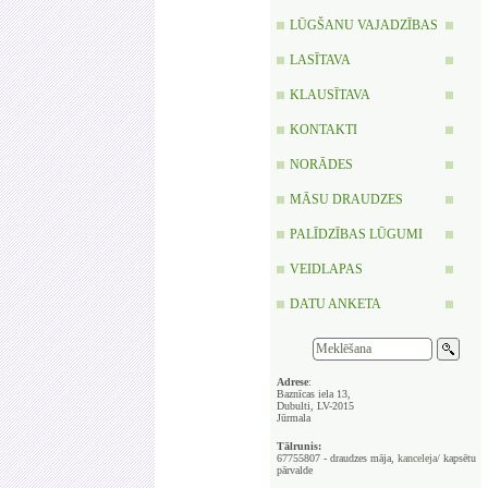
LŪGŠANU VAJADZĪBAS
LASĪTAVA
KLAUSĪTAVA
KONTAKTI
NORĀDES
MĀSU DRAUDZES
PALĪDZĪBAS LŪGUMI
VEIDLAPAS
DATU ANKETA
Adrese
:
Baznīcas iela 13,
Dubulti, LV-2015
Jūrmala
Tālrunis:
67755807 - draudzes māja,
kanceleja/
kapsētu
pārvalde