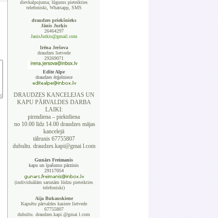
dievkalpojuma; lūgums pieteikties
telefoniski, Whatsapp, SMS
draudzes priekšnieks
Jānis Jurķis
26464297
JanisJurkis@gmail.com
Irēna Jeršova
draudzes lietvede
29269071
Edīte Alpe
draudzes ērģelniece
DRAUDZES KANCELEJAS UN
KAPU PĀRVALDES DARBA
LAIKI:
pirmdiena – piektdiena
no 10.00 līdz 14.00 draudzes mājas
kancelejā
tālrunis 67755807
dubultu. draudzes.kapi@gmai l.com
Gunārs Freimanis
kapu un īpašumu pārzinis
29117054
(individuālām sarunām lūdzu pieteikties
telefoniski)
Aija Bukauskiene
Kapsētu pārvaldes kasiere lietvede
67755807
dubultu. draudzes.kapi.@gmai l.com