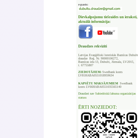
e-pasts:
Dievkalpojumu tiešraides un ieraksti,
aktuālā informācija:
Draudzes rekvizīti
Latvijas Evaņģēliski luteriskās Baznīcas
Dubult
draudze Reģ. Nr. 90000106272,
Baznīcas iela 13, Dubulti, Jūrmala, LV-2015,
t. 67755807
ZIEDOTĀJIEM:
Swedbank
konts
LV81HABA0551018959634
KAPSĒTU
MAKSĀJUMIEM
Swedbank
konts LV66HABA0551035565140
Draudzei nav
Sabiedriskā labuma organizācijas
statuss
ĒRTI NOZIEDOT: