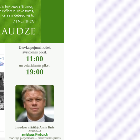
Dievkalpojumi notiek
svētdienās plkst.
11:00
un ceturtdienās plkst.
19:00
draudzes mācītājs Arnis Bušs
29102673
mācītāja pieņemšana – ceturtdienās pirms