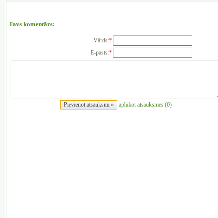
Tavs komentārs:
Vārds:
*
E-pasts:
*
aplūkot atsauksmes (0)