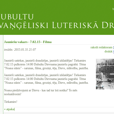
Jauniešu vakars - 7.02.15 - Filma
rakstīt redaktoram
iesūtīts: 2015.01.31 21:07
drukāt
Jaunieši satiekas, jaunieši draudzējas, jaunieši izklaidējas! Tiekamies
7.02.15 pulkstens 14:00 Dubultu Dievnama jauniešu pagrabā. Tēma
"Noasa stāsts" - sarunas, filma, groziņi, tēja, Dievs, mīlestība, jautrība.
Jaunieši satiekas, jaunieši draudzējas, jaunieši izklaidējas! Tiekamies
7.02.15 pulkstens 14:00 Dubultu Dievnama jauniešu pagrabā. Tēma
"Noasa stāsts" - sarunas, filma, groziņi, tēja, Dievs, mīlestība, jautrība.
Noasa piedzīvojumi ar Dievu - kas tad tur īsti notika? To mēs
noskaidrosim!
‍Tiekamies!
« atpakaļ