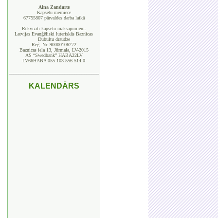
Aina Zandarte
Kapsētu mērniece
67755807 pārvaldes darba laikā
Rekvizīti kapsētu maksajumiem:
Latvijas Evaņģēliski luteriskās Baznīcas
Dubultu draudze
Reģ. Nr. 90000106272
Baznicas iela 13, Jūrmala, LV-2015
AS “Swedbank” HABA22LV
LV66HABA 055 103 556 514 0
_____________________________________
KALENDĀRS