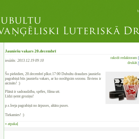
Jauniešu vakars 20.decembrī
rakstīt redaktoram
iesūtīts: 2013.12.19 09:10
drukāt
Šo piektdien, 20.decembrī plkst.17:00 Dubultu draudzes jauniešu
pagrabiņā būs jauniešu vakars, ar ko noslēgsim sezonu. Ikviens ir
aicināts! :)
Plānā ir sadraudzība, spēles, filma utt.
Līdzi ņemt groziņu!
‍p.s.Ieeja pagrabiņā no ārpuses, altāra puses.
‍Tiekamies! :)
« atpakaļ