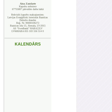
Aina Zandarte
Kapsētu mērniece
67755807 pārvaldes darba laikā
Rekvizīti kapsētu maksajumiem:
Latvijas Evaņģēliski luteriskās Baznīcas
Dubultu draudze
Reģ. Nr. 90000106272
Baznicas iela 13, Jūrmala, LV-2015
AS “Swedbank” HABA22LV
LV66HABA 055 103 556 514 0
_____________________________________
KALENDĀRS