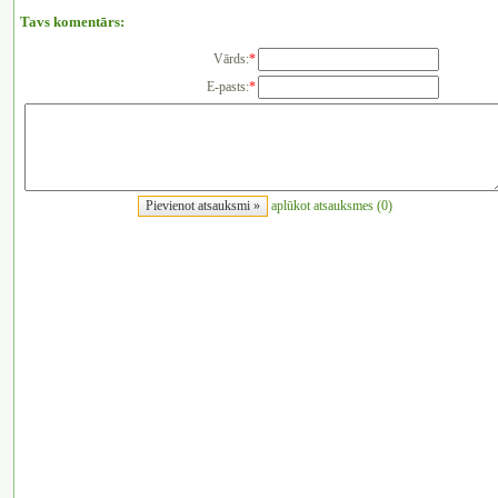
Tavs komentārs:
Vārds:
*
E-pasts:
*
aplūkot atsauksmes (0)