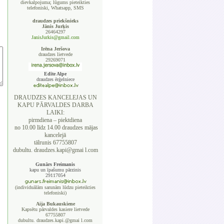
dievkalpojuma; lūgums pieteikties
telefoniski, Whatsapp, SMS
draudzes priekšnieks
Jānis Jurķis
26464297
JanisJurkis@gmail.com
Irēna Jeršova
draudzes lietvede
29269071
Edīte Alpe
draudzes ērģelniece
DRAUDZES KANCELEJAS UN
KAPU PĀRVALDES DARBA
LAIKI:
pirmdiena – piektdiena
no 10.00 līdz 14.00 draudzes mājas
kancelejā
tālrunis 67755807
dubultu. draudzes.kapi@gmai l.com
Gunārs Freimanis
kapu un īpašumu pārzinis
29117054
(individuālām sarunām lūdzu pieteikties
telefoniski)
Aija Bukauskiene
Kapsētu pārvaldes kasiere lietvede
67755807
dubultu. draudzes.kapi.@gmai l.com