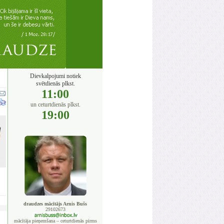
Dievkalpojumi notiek
svētdienās plkst.
11:00
un ceturtdienās plkst.
19:00
draudzes mācītājs Arnis Bušs
29102673
mācītāja pieņemšana – ceturtdienās pirms