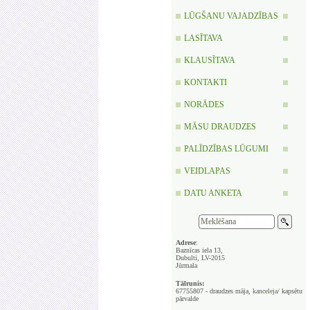
LŪGŠANU VAJADZĪBAS
LASĪTAVA
KLAUSĪTAVA
KONTAKTI
NORĀDES
MĀSU DRAUDZES
PALĪDZĪBAS LŪGUMI
VEIDLAPAS
DATU ANKETA
Adrese
:
Baznīcas iela 13,
Dubulti, LV-2015
Jūrmala
Tālrunis:
67755807 - draudzes māja,
kanceleja/
kapsētu
pārvalde