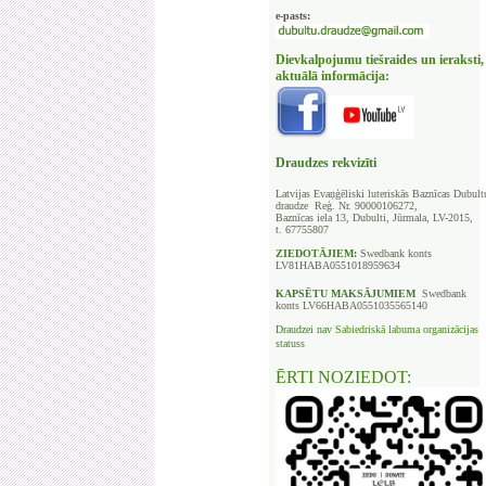
e-pasts:
Dievkalpojumu tiešraides un ieraksti,
aktuālā informācija:
Draudzes rekvizīti
Latvijas Evaņģēliski luteriskās Baznīcas
Dubult
draudze Reģ. Nr. 90000106272,
Baznīcas iela 13, Dubulti, Jūrmala, LV-2015,
t. 67755807
ZIEDOTĀJIEM:
Swedbank
konts
LV81HABA0551018959634
KAPSĒTU
MAKSĀJUMIEM
Swedbank
konts LV66HABA0551035565140
Draudzei nav
Sabiedriskā labuma organizācijas
statuss
ĒRTI NOZIEDOT: