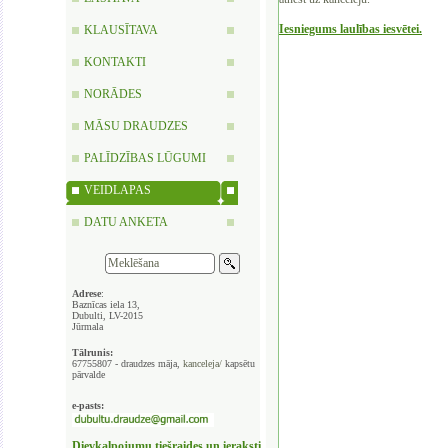
Iesniegums laulības iesvētei.
KLAUSĪTAVA
KONTAKTI
NORĀDES
MĀSU DRAUDZES
PALĪDZĪBAS LŪGUMI
VEIDLAPAS
DATU ANKETA
Adrese
:
Baznīcas iela 13,
Dubulti, LV-2015
Jūrmala
Tālrunis:
67755807 - draudzes māja,
kanceleja/
kapsētu
pārvalde
e-pasts:
Dievkalpojumu tiešraides un ieraksti,