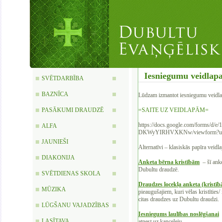
Iesniegumu veidlapa
SVĒTDARBĪBA
BAZNĪCA
Lūdzam izmantot iesniegumu veidl
PASĀKUMI DRAUDZĒ
=SAITE UZ VEIDLAPĀM=
‍https://docs.google.com/forms
ALFA
DKWyYIRHVXKNw/viewform?us
JAUNIEŠI
‍Alternatīvi – klasiskās papīra veidl
DIAKONIJA
Anketa bērna kristībām
– šī anke
Dubultu draudzē.
SVĒTDIENAS SKOLA
Draudzes locekļa anketa (kristī
MŪZIKA
pieaugušajiem, kuri vēlas kristīties/
citas draudzes uz Dubultu draudzi.
LŪGŠANU VAJADZĪBAS
Iesniegums laulības noslēgšanai
LASĪTAVA
atnest uz kanceleju.