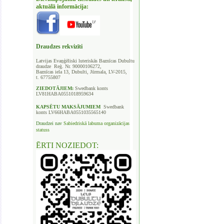
aktuālā informācija:
Draudzes rekvizīti
Latvijas Evaņģēliski luteriskās Baznīcas
Dubultu
draudze Reģ. Nr. 90000106272,
Baznīcas iela 13, Dubulti, Jūrmala, LV-2015,
t. 67755807
ZIEDOTĀJIEM:
Swedbank
konts
LV81HABA0551018959634
KAPSĒTU
MAKSĀJUMIEM
Swedbank
konts LV66HABA0551035565140
Draudzei nav
Sabiedriskā labuma organizācijas
statuss
ĒRTI NOZIEDOT: