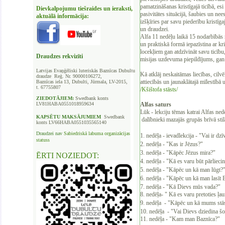
pamatzināšanas kristīgajā ticībā, esi
Dievkalpojumu tiešraides un ieraksti,
pasivitātes situācijā, šaubies un nees
aktuālā informācija:
izšķīries par savu piederību kristīga
un draudzei.
Alfa 11 nedēļu laikā 15 nodarbībās 
un praktiskā formā iepazīstina ar kr
locekļiem gan atdzīvināt savu ticību,
Draudzes rekvizīti
misijas uzdevuma piepildījums, gan 
Latvijas Evaņģēliski luteriskās Baznīcas
Dubultu
Kā atklāj neskaitāmas liecības, cilv
draudze Reģ. Nr. 90000106272,
attiecībās un jaunaklātajā mīlestībā 
Baznīcas iela 13, Dubulti, Jūrmala, LV-2015,
t. 67755807
/Kšištofa stāsts/
ZIEDOTĀJIEM:
Swedbank
konts
LV81HABA0551018959634
Alfas saturs
Lūk - lekciju tēmas katrai Alfas ned
KAPSĒTU
MAKSĀJUMIEM
Swedbank
dalībnieki mazajās grupās brīvā sti
konts LV66HABA0551035565140
Draudzei nav
Sabiedriskā labuma organizācijas
1. nedēļa - ievadlekcija - "Vai ir d
statuss
2. nedēļa - "Kas ir Jēzus?"
3. nedēļa - "Kāpēc Jēzus mira?"
ĒRTI NOZIEDOT:
4. nedēļa - "Kā es varu būt pārliec
5. nedēļa - "Kāpēc un kā man lūg
6. nedēļa - "Kāpēc un kā man lasīt
7. nedēļa - "Kā Dievs mūs vada?" 
8. nedēļa- " Kā es varu pretoties 
9. nedēļa - "Kāpēc un kā mums stā
10. nedēļa - "Vai Dievs dziedina 
11. nedēļa - "Kam man Baznīca?"