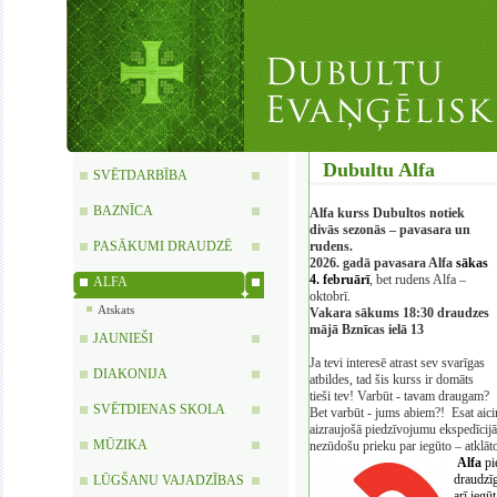
Dubultu Alfa
SVĒTDARBĪBA
BAZNĪCA
A
lfa kurss Dubultos notiek
di
vās sezonās – pavasara un
PASĀKUMI DRAUDZĒ
rudens.
2026. gadā pavasara Alfa
sākas
4. februārī
, bet rudens Alfa –
ALFA
oktobrī.
Atskats
Vakara sākums 18:30 draudzes
mājā Bznīcas ielā 13
JAUNIEŠI
Ja tevi interesē atrast sev svarīgas
DIAKONIJA
atbildes, tad šis kurss ir domāts
tieši tev! Varbūt - tavam draugam?
SVĒTDIENAS SKOLA
Bet varbūt - jums abiem?! Esat aicin
aizraujošā piedzīvojumu ekspedīcij
MŪZIKA
nezūdošu prieku par iegūto – atklāt
Alfa
pi
draudzīg
LŪGŠANU VAJADZĪBAS
arī iegū