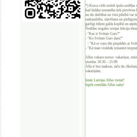
*) Kursa vidū notiek īpaša nedēļas
kad lielāka uzmanība tiek pievērsta
un tās darbībai un visā pilnībā var i
sadraudzība, slavēšana un pielūgsme,
garšīgi ēdieni galda kopībā un atpūt
Nedēļas nogales sesijas lekciju tēmas
- "Kas ir Svētais Gars?"
- "Ko Svētais Gars dara?"
- "Kā es varu tikt piepildīts ar S
- "Kā man vislabāk izmantot turpmā
Alfas vakara norise: vakariņas, mūz
stundas 18:30 – 21:00
Alfa ir bez maksas, taču tās rīkošan
vakariņām.
Ienāc Latvijas Alfas vietnē!
Izpēti centrālās Alfas saitu!