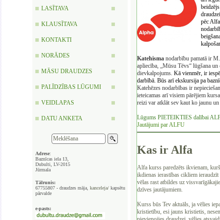
beidzējs
LASĪTAVA
draudzei
pēc Alf
KLAUSĪTAVA
nodarbīb
beigšana
KONTAKTI
kalpoša
NORĀDES
Katehisma
nodarbību pamatā ir M.
apliecība, „Mūsu Tēvs“ lūgšana un 
MĀSU DRAUDZES
dievkalpojums.
Kā vienmēr, ir iesp
darbībā. Būs arī ekskursija pa baznī
PALĪDZĪBAS LŪGUMI
Katehēzes
nodarbības ir nepieciešama
ieteicamas arī visiem pārējiem kursa 
VEIDLAPAS
reizi var atklāt sev kaut ko jaunu u
Lūgums PIETEIKTIES dalībai ALF
DATU ANKETA
Jautājumi par ALFU
Kas ir Alfa
Adrese
:
Baznīcas iela 13,
Dubulti, LV-2015
Alfa kurss paredzēts ikvienam, kurš
Jūrmala
ikdienas ierastības cikliem ieraudzīt
vēlas rast atbildes uz vissvarīgākaj
Tālrunis:
67755807 - draudzes māja,
kanceleja/
kapsētu
dzīves jautājumiem.
pārvalde
Kurss būs Tev aktuāls, ja vēlies iepa
e-pasts:
kristietību, esi jauns kristietis, nese
pievienojies draudzei, vēlies atsvaid