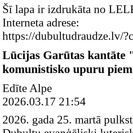
Šī lapa ir izdrukāta no LE
Interneta adrese:
https://dubultudraudze.lv
Lūcijas Garūtas kantāte 
komunistisko upuru piemiņ
Edīte Alpe
2026.03.17 21:54
2026. gada 25. martā pulks
Dubultu evaņģēliski luteris