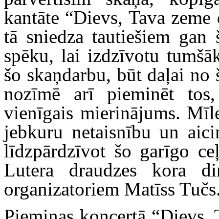
kantāte “Dievs, Tava zeme d
tā sniedza tautiešiem gan
spēku, lai izdzīvotu tumšā
šo skaņdarbu, būt daļai no
nozīmē arī pieminēt tos,
vienīgais mierinājums. Mīle
jebkuru netaisnību un aici
līdzpārdzīvot šo garīgo c
Lutera draudzes kora di
organizatoriem Matīss Tučs
Piemiņas koncertā “Dievs, 