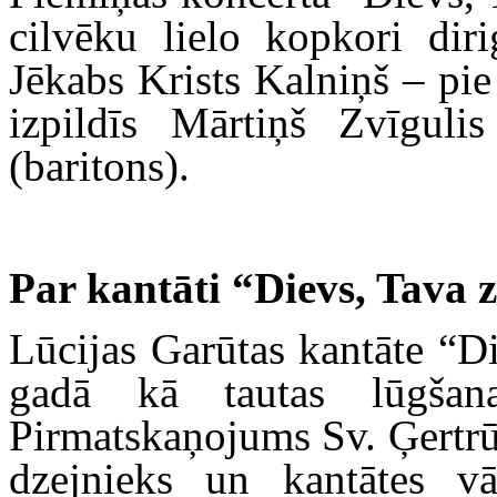
cilvēku lielo kopkori dir
Jēkabs Krists Kalniņš – pi
izpildīs Mārtiņš Zvīguli
(baritons).
Par kantāti
“Dievs, Tava 
Lūcijas Garūtas kantāte “D
gadā kā tautas lūgšana
Pirmatskaņojums Sv. Ģertrūd
dzejnieks un kantātes vā