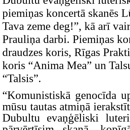
piemiņas koncertā skanēs Lū
Tava zeme deg!”, kā arī vai
Prauliņa darbi. Piemiņas ko
draudzes koris, Rīgas Prakti
koris “Anima Mea” un Talsu 
“Talsis”.
“Komunistiskā genocīda up
mūsu tautas atmiņā ierakst
Dubultu evaņģēliski lute
pārvērtīsim skaņā, kopīg