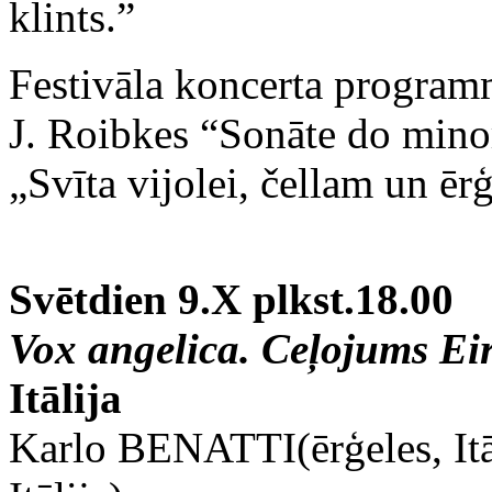
klints.”
Festivāla koncerta progra
J. Roibkes “Sonāte do mino
„Svīta vijolei, čellam un ē
Svētdien 9.X plkst.18.00
Vox angelica. Ceļojums Ei
Itālija
‍Karlo BENATTI(ērģeles, It