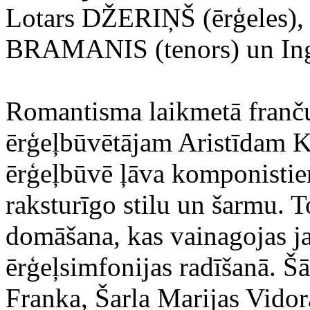
‍Lotars DŽERIŅŠ (ērģeles),
BRAMANIS (tenors) un I
‍Romantisma laikmetā franču
ērģeļbūvētājam Aristīdam K
ērģeļbūvē ļāva komponistiem
raksturīgo stilu un šarmu. T
domāšana, kas vainagojas ja
ērģeļsimfonijas radīšanā. Š
Franka, Šarla Marijas Vidor