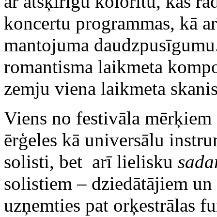
ar atšķirīgu kolorītu, kas r
koncertu programmas, kā arī
mantojuma daudzpusīgumu.
romantisma laikmeta kompoz
zemju viena laikmeta skani
Viens no festivāla mērķiem v
ērģeles kā universālu instru
solisti, bet arī lielisku
sada
solistiem – dziedātājiem un 
uzņemties pat orķestrālas f