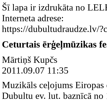
Šī lapa ir izdrukāta no LE
Interneta adrese:
https://dubultudraudze.lv
Ceturtais ērģeļmūzikas fe
Mārtiņš Kupčs
2011.09.07 11:35
Muzikāls ceļojums Eiropas 
Dubultu ev. lut. baznīcā no 