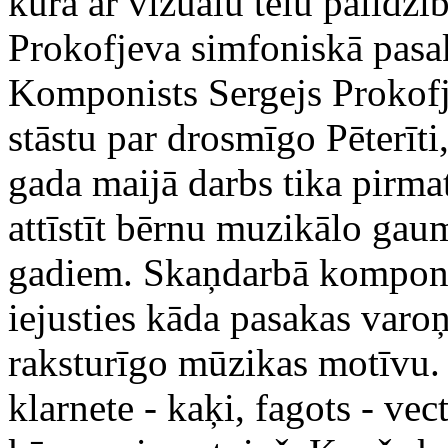
kurā ar vizuālu tēlu palīdzīb
Prokofjeva simfoniskā pasak
Komponists Sergejs Prokofje
stāstu par drosmīgo Pēterīti
gada maijā darbs tika pirma
attīstīt bērnu muzikālo gau
gadiem. Skaņdarbā komponi
iejusties kāda pasakas varo
raksturīgo mūzikas motīvu.
klarnete - kaķi, fagots - vec