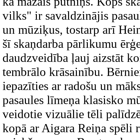
kā mazais putniņš. Kopš ska
vilks" ir savaldzinājis pasau
un mūziķus, tostarp arī Hei
šī skaņdarba pārlikumu ērģe
daudzveidība ļauj aizstāt k
tembrālo krāsainību. Bērniem
iepazīties ar radošu un māks
pasaules līmeņa klasisko mū
veidotie vizuālie tēli palīdz
kopā ar Aigara Reiņa spēli 