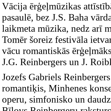
Vācija ērģeļmūzikas attīstī
pasaulē, bez J.S. Baha vār
laikmeta mūzika, nedz arī 
Tomēr šoreiz festivāla ietva
vācu romantiskās ērģeļmāksl
J.G. Reinbergers un J. Roib
Jozefs Gabriels Reinberger
romantiķis, Minhenes konser
operu, simfonisko un daudz
Bīlovs Reinbergeru raksturo