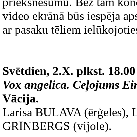
priekšnesumu. Bez tam konc
video ekrānā būs iespēja aps
ar pasaku tēliem ielūkojotie
Svētdien, 2.X. plkst. 18.00
Vox angelica. Ceļojums Ei
Vācija.
‍Larisa BULAVA (ērģeles),
GRĪNBERGS (vijole).