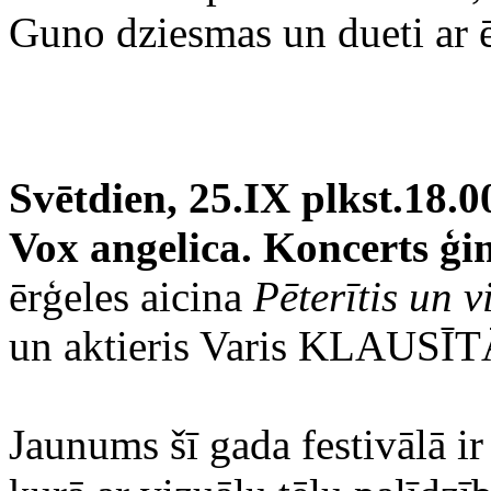
Guno dziesmas un dueti ar 
Svētdien, 25.IX plkst.18.0
‍Vox angelica. Koncerts ģ
ērģeles aicina
Pēterītis un v
un aktieris Varis KLAUSĪT
‍‍Jaunums šī gada festivālā