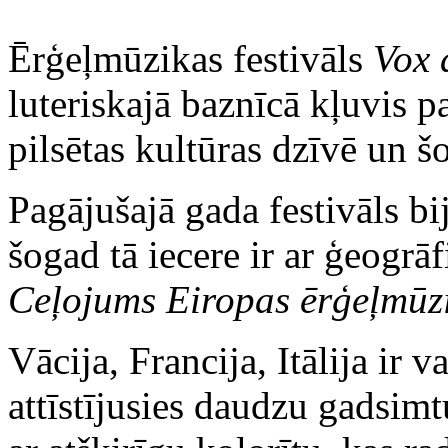
Ērģeļmūzikas festivāls
Vox 
luteriskajā baznīcā kļuvis 
pilsētas kultūras dzīvē un šo
Pagājušajā gada festivāls bij
šogad tā iecere ir ar ģeogrāf
Ceļojums Eiropas ērģeļmūz
Vācija, Francija, Itālija ir v
attīstījusies daudzu gadsim