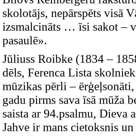
skolotājs, nepārspēts visā V
izsmalcināts … īsi sakot – 
pasaulē».
Jūliuss Roibke (1834 – 185
dēls, Ferenca Lista skolniek
mūzikas pērli – ērģeļsonāti
gadu pirms sava īsā mūža 
saista ar 94.psalmu, Dieva 
Jahve ir mans cietoksnis u