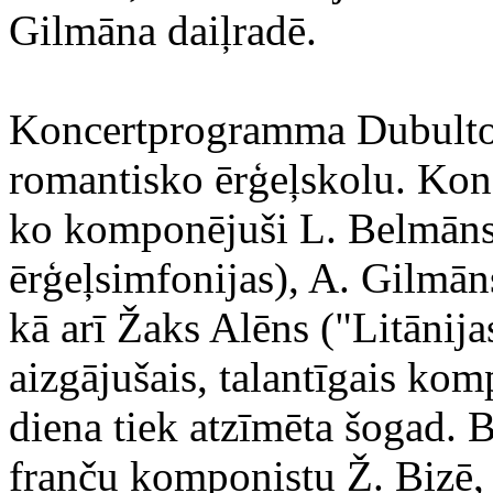
Gilmāna daiļradē.
‍Koncertprogramma Dubulto
romantisko ērģeļskolu. Kon
ko komponējuši L. Belmāns,
ērģeļsimfonijas), A. Gilmāns
kā arī Žaks Alēns ("Litānija
aizgājušais, talantīgais ko
diena tiek atzīmēta šogad.
franču komponistu Ž. Bizē,