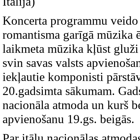
Itālija)
Koncerta programmu veido 
romantisma garīgā mūzika ēr
laikmeta mūzika kļūst gluži 
svin savas valsts apvienoš
iekļautie komponisti pārstāv
20.gadsimta sākumam. Gadsi
nacionāla atmoda un kurš bei
apvienošanu 19.gs. beigās.
Par itāļu nacionālas atmoda