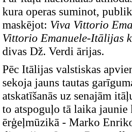
kura operas suminot, publik
maskējot:
Viva Vittorio Em
Vittorio Emanuele-Itālijas k
divas Dž. Verdi ārijas.
Pēc Itālijas valstiskas apvi
sekoja jauns tautas garīgum
atskatīšanās uz senajām itāļ
to atspoguļo tā laika jaunie
ērģeļmūzikā - Marko Enriko