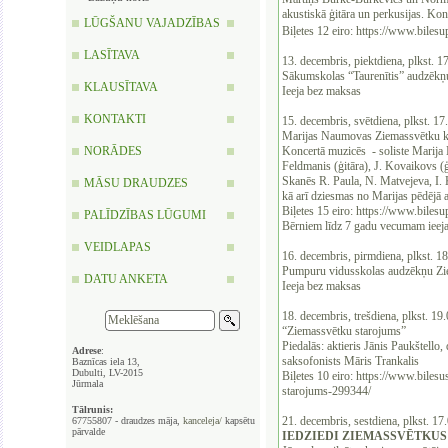
akustiskā ģitāra un perkusijas. Ko
LŪGŠANU VAJADZĪBAS
Biļetes 12 eiro: https://www.biles
LASĪTAVA
13. decembris, piektdiena, plkst. 1
Sākumskolas “Taurenītis” audzēkņ
KLAUSĪTAVA
Ieeja bez maksas
KONTAKTI
15. decembris, svētdiena, plkst. 17
Marijas Naumovas Ziemassvētku k
NORĀDES
Koncertā muzicēs - soliste Marija N
Feldmanis (ģitāra), J. Kovaikovs (ģ
Skanēs R. Paula, N. Matvejeva, I. 
MĀSU DRAUDZES
kā arī dziesmas no Marijas pēdējā a
Biļetes 15 eiro: https://www.bilesu
PALĪDZĪBAS LŪGUMI
Bērniem līdz 7 gadu vecumam ieej
VEIDLAPAS
16. decembris, pirmdiena, plkst. 1
Pumpuru vidusskolas audzēkņu Zi
DATU ANKETA
Ieeja bez maksas
18. decembris, trešdiena, plkst. 19
“Ziemassvētku starojums”
Piedalās: aktieris Jānis Paukštello,
Adrese
:
saksofonists Māris Trankalis
Baznīcas iela 13,
Dubulti, LV-2015
Biļetes 10 eiro: https://www.bilesu
Jūrmala
starojums-299344/
Tālrunis:
21. decembris, sestdiena, plkst. 17
67755807 - draudzes māja,
kanceleja/
kapsētu
pārvalde
IEDZIEDI ZIEMASSVĒTKUS kop