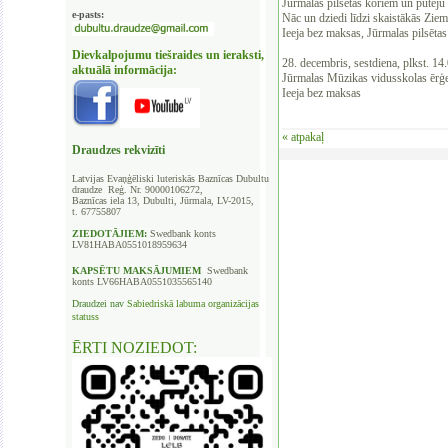
Jūrmalas pilsētas koriem un pūtēju 
e-pasts:
Nāc un dziedi līdzi skaistākās Zi
Ieeja bez maksas, Jūrmalas pilsētas
Dievkalpojumu tiešraides un ieraksti,
28. decembris, sestdiena, plkst. 14
aktuālā informācija:
Jūrmalas Mūzikas vidusskolas ērģe
Ieeja bez maksas
« atpakaļ
Draudzes rekvizīti
Latvijas Evaņģēliski luteriskās Baznīcas
Dubultu
draudze Reģ. Nr. 90000106272,
Baznīcas iela 13, Dubulti, Jūrmala, LV-2015,
t. 67755807
ZIEDOTĀJIEM:
Swedbank
konts
LV81HABA0551018959634
KAPSĒTU
MAKSĀJUMIEM
Swedbank
konts LV66HABA0551035565140
Draudzei nav
Sabiedriskā labuma organizācijas
statuss
ĒRTI NOZIEDOT: