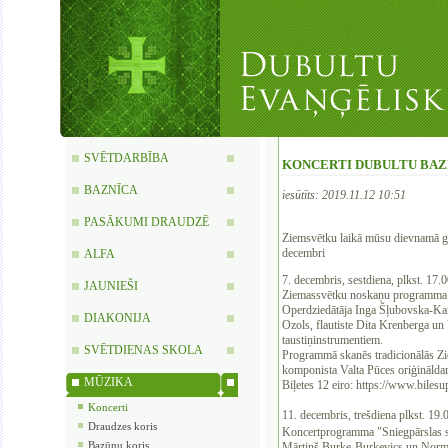
SVĒTDARBĪBA
KONCERTI DUBULTU BAZ
BAZNĪCA
iesūtīts: 2019.11.12 10:51
PASĀKUMI DRAUDZĒ
Ziemsvētku laikā mūsu dievnamā gai
decembri
ALFA
7. decembris, sestdiena, plkst. 17.
JAUNIEŠI
Ziemassvētku noskaņu programma
Operdziedātāja Inga Šļubovska-Ka
DIAKONIJA
Ozols, flautiste Dita Krenberga un 
taustiņinstrumentiem.
SVĒTDIENAS SKOLA
Programmā skanēs tradicionālās Zi
komponista Valta Pūces oriģinālda
MŪZIKA
Biļetes 12 eiro: https://www.bilesu
Koncerti
11. decembris, trešdiena plkst. 19.
Draudzes koris
Koncertprogramma "Sniegpārslas stā
Bazūņu koris
Mārtiņš Burke-Burkevics un Normun