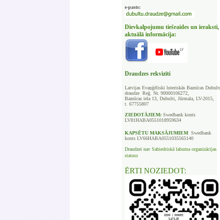
e-pasts:
Dievkalpojumu tiešraides un ieraksti,
aktuālā informācija:
Draudzes rekvizīti
Latvijas Evaņģēliski luteriskās Baznīcas
Dubult
draudze Reģ. Nr. 90000106272,
Baznīcas iela 13, Dubulti, Jūrmala, LV-2015,
t. 67755807
ZIEDOTĀJIEM:
Swedbank
konts
LV81HABA0551018959634
KAPSĒTU
MAKSĀJUMIEM
Swedbank
konts LV66HABA0551035565140
Draudzei nav
Sabiedriskā labuma organizācijas
statuss
ĒRTI NOZIEDOT: