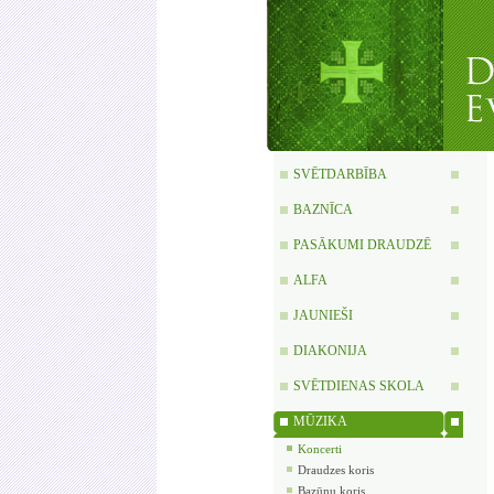
SVĒTDARBĪBA
BAZNĪCA
PASĀKUMI DRAUDZĒ
ALFA
JAUNIEŠI
DIAKONIJA
SVĒTDIENAS SKOLA
MŪZIKA
Koncerti
Draudzes koris
Bazūņu koris