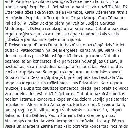
arī R. Vāgnera pacilājoši svinīgais Svētceļnieku koris F. Lista
transkripcijā ērģelēm, L. Belmāna romantiski virtuozā Tokāta, Dž
Utterbeka džeziskā Svētku deja (Mambo), Karla Dženkinsa ritmis
enerģiskie ērģeļdarbi Trompeting Organ Morgan” un Tēma no
Palladio. Tālivalža Dekšņa piemiņai veltīta Lūcijas Garūtas
Meditācija T. Dekšņa redakcijā un ar viņa paša Dubultu baznīca
ērģeļu reģistrāciju, kā arī Em. Dārziņa Melanholiskais valsis
(T.Dekšņa pārlikums ērģelēm un vijolei).
T. Dekšņa ieguldījums Dubultu baznīcas muzikālajā dzīvē ir ļoti
būtisks. Pateicoties viņa idejai ērģeles, kuras nu jau vairāk kā
desmit gadus priecē klausītājus kā dievkalpojumos Dubultu
baznīcā, tā arī koncertos, tika pārvestas no Anglijas uz Latviju,
uzstādītas, kā arī uzstādīšanas gaitā restaurētas. Visus gadus
viņš arī rūpējās par šo ērģeļu skaņojumu un tehnisko stāvokli.
Kopā ar Edīti Deksni (Alpi) viņš bija ērģeļmūzikas fesitvāla Vox
angelica idejiskais un mākslinieciskais līdzautors. Katru gadu
muzicējis Dubultos daudzos koncertos, piedalījies praktiski viso
Vox angelica festivālos kā ērģelnieks. Dubultu baznīcā sniedzis
neaizmirstamus koncertus kopā ar daudziem Latvijā pazīstami
mūziķiem – Aleksandru Antoņenko, Kārli Zariņu, Solveigu Raju,
Jāni Sproģi, Egilu Siliņu, Ingu Šļubovksku – Kanceviču, Edgaru
Saksonu, Intu Dālderi, Paulu Šūmani, Ditu Krenbergu u.c.
Atskaņojis daudzu latviešu komponistu mūziku, tostarp Pētera
Vaska un Marģera Zariņa muzikālo portretu koncertus, nozīmīgs