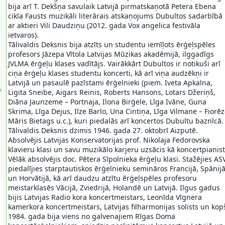
bija arī T. Dekšņa savulaik Latvijā pirmatskaņotā Petera Ebena
cikla Fausts muzikāli literārais atskaņojums Dubultos sadarbībā
ar aktieri Vili Daudziņu (2012. gada Vox angelica festivāla
ietvaros).
Tālivaldis Deksnis bija atzīts un studentu iemīļots ērģeļspēles
profesors Jāzepa Vītola Latvijas Mūzikas akadēmijā, ilggadīgs
JVLMA ērģeļu klases vadītājs. Vairākkārt Dubultos ir notikuši arī
ciņa ērģeļu klases studentu koncerti, kā arī viņa audzēkņi ir
Latvijā un pasaulē pazīstami ērģelnieki (piem. Iveta Apkalna,
u
Ligita Sneibe, Aigars Reinis, Roberts Hansons, Lotars Džeriņš,
Diāna Jaunzeme – Portnaja, Ilona Birģele, Līga Ivāne, Guna
Skrima, Līga Dejus, Ilze Barlo, Una Cintiņa, Līga Vilmane – Fiorēz
Māris Bietags u.c.), kuri piedalās arī koncertos Dubultu baznīcā.
Tālivaldis Deksnis dzimis 1946. gada 27. oktobrī Aizputē.
Absolvējis Latvijas Konservatorijas prof. Nikolaja Fedorovska
klavieru klasi un savu muzikālo karjeru uzsācis kā koncertpianist
Vēlāk absolvējis doc. Pētera Sīpolnieka ērģeļu klasi. Stažējies ASV
piedalījies starptautiskos ērģelnieku semināros Francijā, Spānij
un Horvātijā, kā arī daudzu atzītu ērģeļspēles profesoru
meistarklasēs Vācijā, Zviedrijā, Holandē un Latvijā. Ilgus gadus
bijis Latvijas Radio kora koncertmeistars, Leonīda Vīgnera
kamerkora koncertmeistars, Latvijas filharmonijas solists un kop
1984. gada bija viens no galvenajiem Rīgas Doma