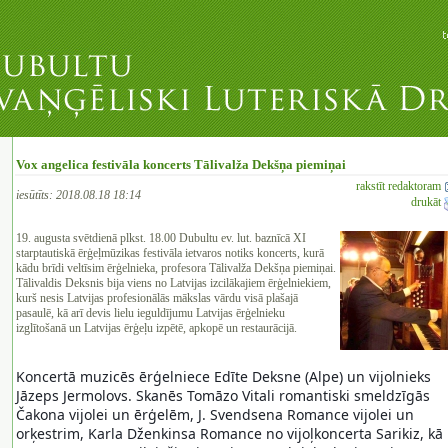
Vox angelica festivāla koncerts Tālivalža Dekšņa piemiņai
rakstīt redaktoram
iesūtīts: 2018.08.18 18:14
drukāt
19. augusta svētdienā plkst. 18.00 Dubultu ev. lut. baznīcā XI
starptautiskā ērģeļmūzikas festivāla ietvaros notiks koncerts, kurā
kādu brīdi veltīsim ērģelnieka, profesora Tālivalža Dekšņa piemiņai.
Tālivaldis Deksnis bija viens no Latvijas izcilākajiem ērģelniekiem,
kurš nesis Latvijas profesionālās mākslas vārdu visā plašajā
pasaulē, kā arī devis lielu ieguldījumu Latvijas ērģelnieku
izglītošanā un Latvijas ērģeļu izpētē, apkopē un restaurācijā.
Koncertā muzicēs ērģelniece Edīte Deksne (Alpe) un vijolnieks
Jāzeps Jermolovs. Skanēs Tomāzo Vitali romantiski smeldzīgās
Čakona vijolei un ērģelēm, J. Svendsena Romance vijolei un
orķestrim, Karla Dženkinsa Romance no vijoļkoncerta Sarikiz, kā