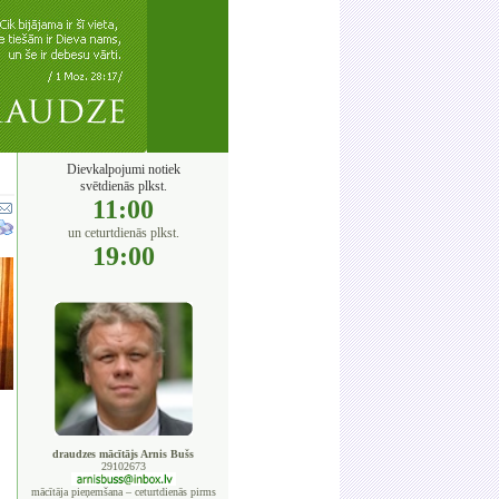
Dievkalpojumi notiek
svētdienās plkst.
11:00
un ceturtdienās plkst.
19:00
draudzes mācītājs Arnis Bušs
29102673
mācītāja pieņemšana – ceturtdienās pirms