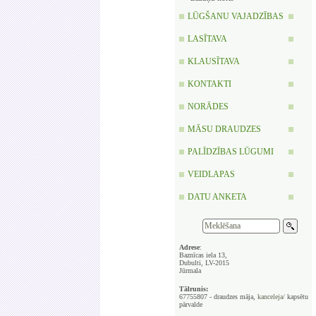
LŪGŠANU VAJADZĪBAS
LASĪTAVA
KLAUSĪTAVA
KONTAKTI
NORĀDES
MĀSU DRAUDZES
PALĪDZĪBAS LŪGUMI
VEIDLAPAS
DATU ANKETA
Adrese
:
Baznīcas iela 13,
Dubulti, LV-2015
Jūrmala
Tālrunis:
67755807 - draudzes māja,
kanceleja/
kapsētu
pārvalde