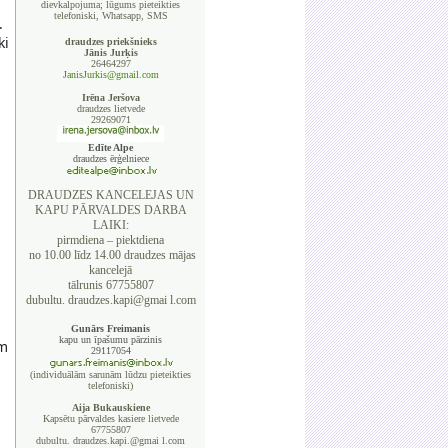
dievkalpojuma; lūgums pieteikties
telefoniski, Whatsapp, SMS
.
ki
draudzes priekšnieks
Jānis Jurķis
26464297
JanisJurkis@gmail.com
s
Irēna Jeršova
draudzes lietvede
29269071
Edīte Alpe
draudzes ērģelniece
DRAUDZES KANCELEJAS UN
KAPU PĀRVALDES DARBA
LAIKI:
pirmdiena – piektdiena
no 10.00 līdz 14.00 draudzes mājas
kancelejā
tālrunis 67755807
dubultu. draudzes.kapi@gmai l.com
s
Gunārs Freimanis
kapu un īpašumu pārzinis
em
29117054
(individuālām sarunām lūdzu pieteikties
telefoniski)
Aija Bukauskiene
Kapsētu pārvaldes kasiere lietvede
67755807
dubultu. draudzes.kapi.@gmai l.com