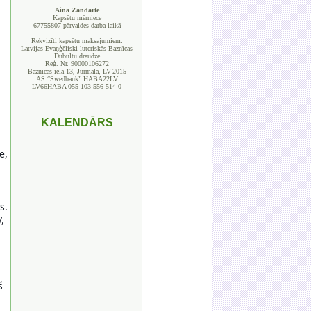
Aina Zandarte
Kapsētu mērniece
67755807 pārvaldes darba laikā
Rekvizīti kapsētu maksajumiem:
Latvijas Evaņģēliski luteriskās Baznīcas
Dubultu draudze
Reģ. Nr. 90000106272
Baznicas iela 13, Jūrmala, LV-2015
AS “Swedbank” HABA22LV
LV66HABA 055 103 556 514 0
_____________________________________
KALENDĀRS
e,
s.
,
ā
š